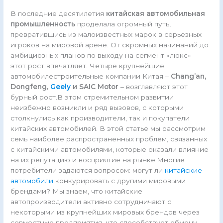
В последние десятилетия
китайская автомобильная
промышленность
проделала огромный путь,
превратившись из малоизвестных марок в серьезных
игроков на мировой арене. От скромных начинаний до
амбициозных планов по выходу на сегмент «люкс» –
этот рост впечатляет. Четыре крупнейшие
автомобилестроительные компании Китая –
Chang’an,
Dongfeng,
Geely
и SAIC Motor
– возглавляют этот
бурный рост.В этом стремительном развитии
неизбежно возникли и ряд вызовов, с которыми
столкнулись как производители, так и покупатели
китайских автомобилей. В этой статье мы рассмотрим
семь наиболее распространенных проблем, связанных
с китайскими автомобилями, которые оказали влияние
на их репутацию и восприятие на рынке.Многие
потребители задаются вопросом: могут ли
китайские
автомобили
конкурировать с другими мировыми
брендами? Мы знаем, что китайские
автопроизводители активно сотрудничают с
некоторыми из крупнейших мировых брендов через
совместные предприятия, что способствует обмену