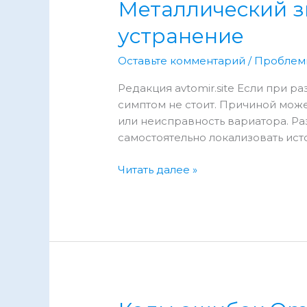
Металлический зв
устранение
Оставьте комментарий
/
Проблем
Редакция avtomir.site Если при 
симптом не стоит. Причиной може
или неисправность вариатора. Ра
самостоятельно локализовать исто
Металлический
Читать далее »
звон
при
разгоне
JAC
J7
–
причины
и