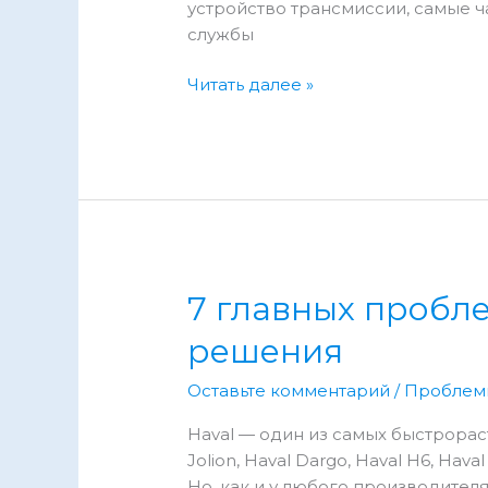
устройство трансмиссии, самые 
службы
Haval
Читать далее »
Dargo
DCT:
проблемы,
ошибки
и
отзывы
владельцев
7 главных пробле
решения
Оставьте комментарий
/
Проблем
Haval — один из самых быстрорас
Jolion, Haval Dargo, Haval H6, H
Но, как и у любого производителя,