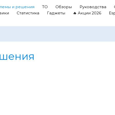
лемы и решения
ТО
Обзоры
Руководства
вики
Статистика
Гаджеты
🔥 Акции 2026
Es
ешения