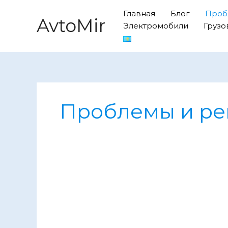
Перейти
Главная
Блог
Проб
к
AvtoMir
Электромобили
Грузо
содержимому
Проблемы и р