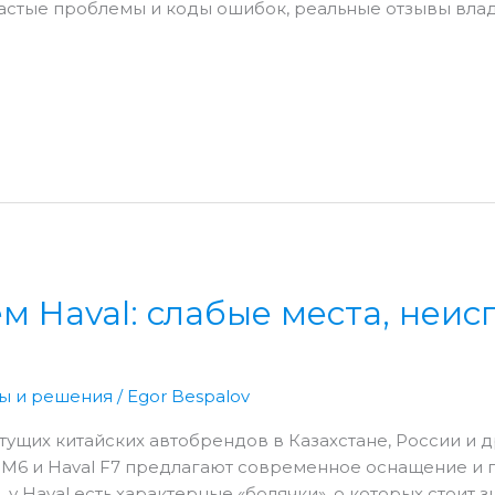
частые проблемы и коды ошибок, реальные отзывы вла
м Haval: слабые места, неис
ы и решения
/
Egor Bespalov
тущих китайских автобрендов в Казахстане, России и д
aval M6 и Haval F7 предлагают современное оснащение и 
 у Haval есть характерные «болячки», о которых стоит 