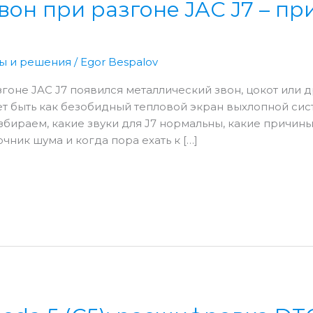
он при разгоне JAC J7 – пр
ы и решения
/
Egor Bespalov
разгоне JAC J7 появился металлический звон, цокот ил
т быть как безобидный тепловой экран выхлопной сист
збираем, какие звуки для J7 нормальны, какие причины
чник шума и когда пора ехать к […]