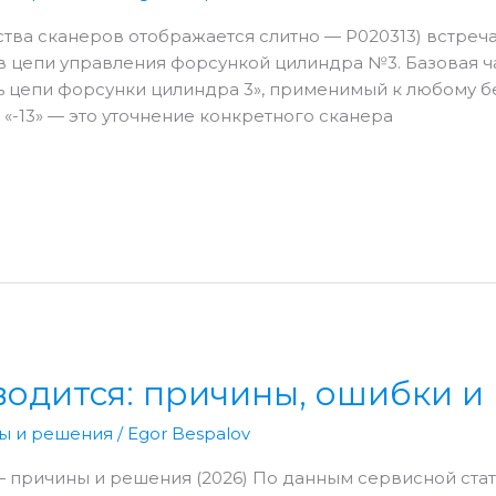
ства сканеров отображается слитно — P020313) встреча
в цепи управления форсункой цилиндра №3. Базовая ча
ь цепи форсунки цилиндра 3», применимый к любому 
-13» — это уточнение конкретного сканера
заводится: причины, ошибки 
ы и решения
/
Egor Bespalov
 — причины и решения (2026) По данным сервисной стат