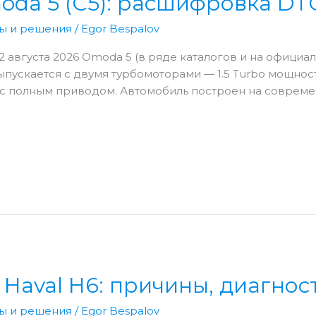
da 5 (C5): расшифровка DT
ы и решения
/
Egor Bespalov
о 2 августа 2026 Omoda 5 (в ряде каталогов и на офици
пускается с двумя турбомоторами — 1.5 Turbo мощность
.с. с полным приводом. Автомобиль построен на соврем
Haval H6: причины, диагнос
ы и решения
/
Egor Bespalov