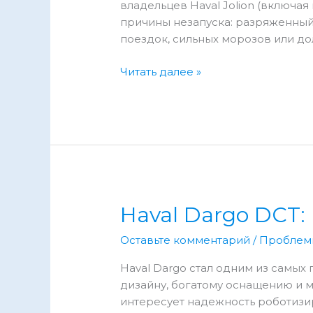
владельцев Haval Jolion (включа
причины незапуска: разряженный
поездок, сильных морозов или до
Haval
Читать далее »
Jolion
не
заводится:
причины,
ошибки
и
решения
Haval Dargo DCT
Оставьте комментарий
/
Проблем
Haval Dargo стал одним из самых
дизайну, богатому оснащению и 
интересует надежность роботизи