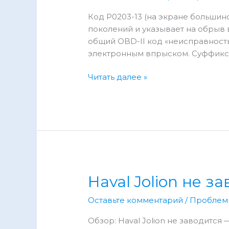
Код P0203-13 (на экране большин
поколений и указывает на обрыв 
общий OBD-II код «неисправност
электронным впрыском. Суффикс «
Ошибка
Читать далее »
P0203-
13
Haval
H6:
причины,
диагностика
и
ремонт
Haval Jolion не 
Оставьте комментарий
/
Проблем
Обзор: Haval Jolion не заводится