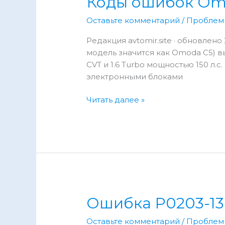
Коды ошибок Omo
устранение
Оставьте комментарий
/
Проблем
Редакция avtomir.site · обновлен
модель значится как Omoda C5) вы
CVT и 1.6 Turbo мощностью 150 л
электронными блоками
Коды
Читать далее »
ошибок
Omoda
5
(C5):
расшифровка
DTC
и
причины
Ошибка P0203-13 
Оставьте комментарий
/
Проблем