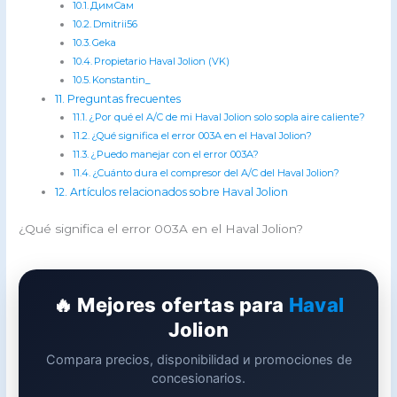
ДимСам
Dmitrii56
Geka
Propietario Haval Jolion (VK)
Konstantin_
Preguntas frecuentes
¿Por qué el A/C de mi Haval Jolion solo sopla aire caliente?
¿Qué significa el error 003A en el Haval Jolion?
¿Puedo manejar con el error 003A?
¿Cuánto dura el compresor del A/C del Haval Jolion?
Artículos relacionados sobre Haval Jolion
¿Qué significa el error 003A en el Haval Jolion?
🔥 Mejores ofertas para
Haval
Jolion
Compara precios, disponibilidad и promociones de
concesionarios.