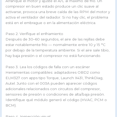
Arranque el motor y ajuste el A/C al máximo de frío. Un
compresor en buen estado produce un clic suave al
activarse, provoca una breve caída de las RPM del motor y
activa el ventilador del radiador. Si no hay clic, el problema
está en el embrague o en la alimentación eléctrica.
Paso 2. Verifique el enfriamiento
Después de 30–60 segundos, el aire de las rejillas debe
estar notablemente frío — normalmente entre 10 y 15 °C
por debajo de la temperatura ambiente. Si el aire sale tibio,
hay baja presión o el compresor no está funcionando.
Paso 3. Lea los códigos de falla con un escáner
Herramientas compatibles: adaptadores OBD2 como
ELM327 con apps tipo Torque, Launch X431, ThinkDiag,
Autel. Junto con el 003A pueden aparecer códigos
adicionales relacionados con circuitos del compresor,
sensores de presión o condiciones de alta/baja presión.
Identifique qué módulo generó el código (HVAC, PCM o
BCM).
Paso 4. Inspección visual