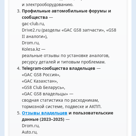
и электрооборудованию.
Профильные автомобильные форумы и
сообщества
—
gac-club.ru,
Drive2.ru (разделы «GAC GS8 запчасти», «GS8
II аналоги»),
Drom.ru,
Kolesa.kz —
реальные отзывы по установке аналогов,
ресурсу деталей и типовым проблемам.
Telegram-сообщества владельцев
—
«GAC GS8 Россия»,
«GAC Казахстан»,
«GS8 Club Беларусь»,
«GAC GS8 владельцы» —
сводная статистика по расходникам,
тормозной системе, подвеске и АКПП.
Отзывы владельцев
и пользовательские
данные (2023–2025)
—
Drom.ru,
Auto.ru,