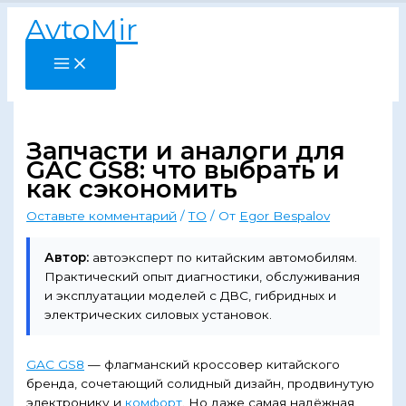
Перейти
AvtoMir
к
содержимому
Запчасти и аналоги для
GAC GS8: что выбрать и
как сэкономить
Оставьте комментарий
/
ТО
/ От
Egor Bespalov
Автор:
автоэксперт по китайским автомобилям.
Практический опыт диагностики, обслуживания
и эксплуатации моделей с ДВС, гибридных и
электрических силовых установок.
GAC GS8
— флагманский кроссовер китайского
бренда, сочетающий солидный дизайн, продвинутую
электронику и
комфорт
. Но даже самая надёжная