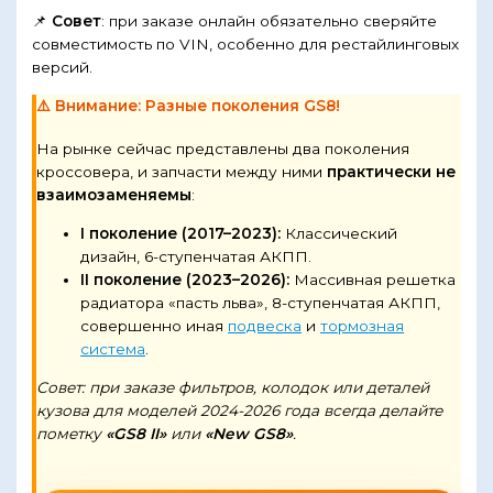
📌
Совет
: при заказе онлайн обязательно сверяйте
совместимость по VIN, особенно для рестайлинговых
версий.
⚠️ Внимание: Разные поколения GS8!
На рынке сейчас представлены два поколения
кроссовера, и запчасти между ними
практически не
взаимозаменяемы
:
I поколение (2017–2023):
Классический
дизайн, 6-ступенчатая АКПП.
II поколение (2023–2026):
Массивная решетка
радиатора «пасть льва», 8-ступенчатая АКПП,
совершенно иная
подвеска
и
тормозная
система
.
Совет: при заказе фильтров, колодок или деталей
кузова для моделей 2024-2026 года всегда делайте
пометку
«GS8 II»
или
«New GS8»
.