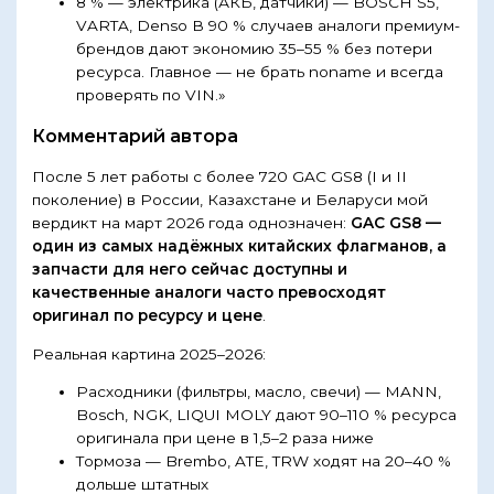
8 % — электрика (АКБ, датчики) — BOSCH S5,
VARTA, Denso В 90 % случаев аналоги премиум-
брендов дают экономию 35–55 % без потери
ресурса. Главное — не брать noname и всегда
проверять по VIN.»
Комментарий автора
После 5 лет работы с более 720 GAC GS8 (I и II
поколение) в России, Казахстане и Беларуси мой
вердикт на март 2026 года однозначен:
GAC GS8 —
один из самых надёжных китайских флагманов, а
запчасти для него сейчас доступны и
качественные аналоги часто превосходят
оригинал по ресурсу и цене
.
Реальная картина 2025–2026:
Расходники (фильтры, масло, свечи) — MANN,
Bosch, NGK, LIQUI MOLY дают 90–110 % ресурса
оригинала при цене в 1,5–2 раза ниже
Тормоза — Brembo, ATE, TRW ходят на 20–40 %
дольше штатных