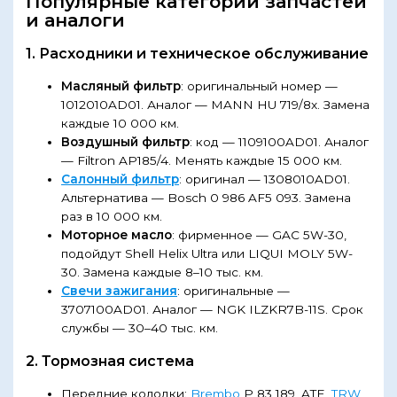
Популярные категории запчастей
и аналоги
1. Расходники и техническое обслуживание
Масляный фильтр
: оригинальный номер —
1012010AD01. Аналог — MANN HU 719/8x. Замена
каждые 10 000 км.
Воздушный фильтр
: код — 1109100AD01. Аналог
— Filtron AP185/4. Менять каждые 15 000 км.
Салонный фильтр
: оригинал — 1308010AD01.
Альтернатива — Bosch 0 986 AF5 093. Замена
раз в 10 000 км.
Моторное масло
: фирменное — GAC 5W-30,
подойдут Shell Helix Ultra или LIQUI MOLY 5W-
30. Замена каждые 8–10 тыс. км.
Свечи зажигания
: оригинальные —
3707100AD01. Аналог — NGK ILZKR7B-11S. Срок
службы — 30–40 тыс. км.
2. Тормозная система
Передние колодки:
Brembo
P 83 189, ATE,
TRW