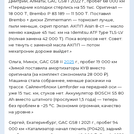
Дмитрий, Алматы, GAC GS8 I 2022 г., пробег 68 000 км
«Передние колодки стёрлись на 55 тыс. Оригинал —
18 000 ₸, Brembo P 83 189 — 11 500 ₸. Поставил
Brembo + диски Zimmermann — тормозит лучше,
пыли меньше, скрип пропал. АКПП Aisin 8-ст — масло
меняю каждые 45 тыс. км на Idemitsu ATF Type TLS-LV
(полная замена 42 000 ₸). Пока вопросов нет. Совет:
не тянуть с заменой масла АКПП — потом
мехатроник дороже выйдет.»
Ольга, Минск, GAC GS8 II
2025
г., пробег 19 000 км
«Зимой поставила амортизаторы KYB вместо
оригинала (за комплект сэкономила 28 000 ₽).
Машина стала собраннее, меньше раскачки на
трассе. Сайлентблоки Lemforder на передней оси —
уже 15 тыс. км, стуков нет. Аккумулятор BOSCH S5 80
Ah вместо штатного (прослужил 1,5 года) — теперь
без проблем в −25 °C. Экономия огромная, качество
на уровне.»
Сергей, Екатеринбург, GAC GS8 I 2021 г., пробег 94
000 км «Катализатор начал глючить (P0420), задний