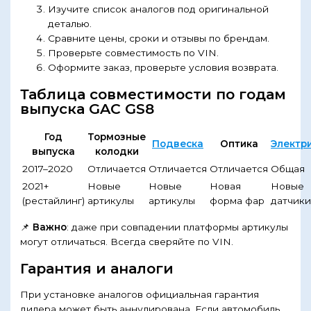
Изучите список аналогов под оригинальной
деталью.
Сравните цены, сроки и отзывы по брендам.
Проверьте совместимость по VIN.
Оформите заказ, проверьте условия возврата.
Таблица совместимости по годам
выпуска GAC GS8
Год
Тормозные
Подвеска
Оптика
Электр
выпуска
колодки
2017–2020
Отличается
Отличается
Отличается
Общая
2021+
Новые
Новые
Новая
Новые
(рестайлинг)
артикулы
артикулы
форма фар
датчик
📌
Важно
: даже при совпадении платформы артикулы
могут отличаться. Всегда сверяйте по VIN.
Гарантия и аналоги
При установке аналогов официальная гарантия
дилера может быть аннулирована. Если автомобиль