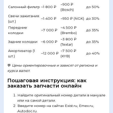
~900 ₽
Салонный фильтр
~1 800 ₽
до 50%
(Bosch)
Свечи зажигания
~1 400 ₽
~950 ₽ (NGK)
до 30%
(шт.)
Передние
~4 500 ₽
~7 000 ₽
до 35%
колодки
(Brembo)
~3 800 ₽
Задние колодки
~6 000 ₽
до 35%
(Textar)
Амортизатор (1
~7 500 ₽
~12 000 ₽
до 40%
шт.)
(KYB)
💬
Цены ориентировочные и зависят от региона и
курса валют.
Пошаговая инструкция: как
заказать запчасти онлайн
Найдите оригинальный номер детали в мануале
или на самой детали.
Введите номер на сайтах Exist.ru, Emex.ru,
Autodoc.ru.