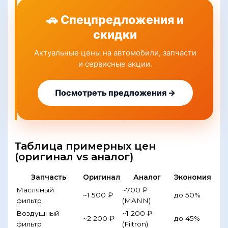
🚗 Спецпредложения и
скидки
Актуальные цены на автомобили, запчасти
и сервисные акции.
Посмотреть предложения →
Таблица примерных цен
(оригинал vs аналог)
Запчасть
Оригинал
Аналог
Экономия
Масляный
~700 ₽
~1 500 ₽
до 50%
фильтр
(MANN)
Воздушный
~1 200 ₽
~2 200 ₽
до 45%
фильтр
(Filtron)