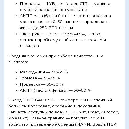
Подвеска — KYB, Lemforder, CTR — меньше
стуков и раскачки, ресурс выше
АКПП Aisin (6-ст и 8-ст) — частичная замена
масла каждые 40–50 тыс. км — продлевает
жизнь до 250–300 тыс. км
Электрика — BOSCH S5/VARTA, Denso —
решают проблему слабых штатных АКБ и
датчиков
Средняя экономия при выборе качественных
аналогов:
Расходники — 40–55 %
Тормоза — 30–45 %
Подвеска — 35–50 %
АКПП (масло + фильтр) — 50–60 %
Вывод 2026: GAC GS8 — комфортный и надёжный
большой кроссовер, особенно II поколение.
Запчасти доступны по всей СНГ (Exist, Emex, Autodoc,
Kolesa.kz). Главное правило — покупать по VIN,
выбирать проверенные бренды (MANN, Bosch, NGK,