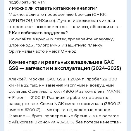
подбирать по VIN.
❓
Можно ли ставить китайские аналоги?
Можно, если это проверенные бренды (CHKK,
WENZHOU, LYNXauto). Лучше использовать их для
второстепенных элементов — клипсы, обшивки и т.д.
❓
Как избежать подделок?
Покупайте в крупных сетях, проверяйте упаковку,
штрих-коды, голограммы и защитную плёнку.
Оригиналы часто имеют QR-код.
Комментарии реальных владельцев GAC
GS8 — запчасти и эксплуатация (2024–2025)
Алексей, Москва, GAC GS8 II 2024 г., пробег 28 000
км «На 22 тыс. км заменил масляный и воздушный
фильтры. Оригинал стоил 4800 ₽ за комплект, MANN
+ Filtron — 2100 ₽. Разницы в работе не заметил,
расход тот же. Свечи NGK вместо оригинала (3800 ₽
вместо 6200 ₽) — мотор тише, холостые ровнее.
Главное — брать проверенные бренды, а не noname
с AliExpress. Экономия 40–50 % без потери качества.»