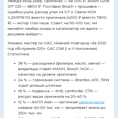
лямбда-зонд умер. Оригинал — 48 000 ₽, Bosch 0258
017 025 — 6800 ₽. Поставил Bosch + прошивка —
ошибка ушла, расход упал на 0,7 л. Свечи NGK
ILZKR7B-11S вместо оригинала (4200 ₽ вместо 7800
₽) — мотор стал тише. Совет: на 90–100 тыс. км
меняйте лямбда-зонды и катализатор не ждите —
дешевле выйдет.»
Михаил, мастер по GAC, Нижний Новгород «За 2025
год обслужили 320+ GAC GS8 (I и II поколение).
Статистика:
38 % — расходники (фильтры, масло, свечи) —
владельцы ставят MANN, Bosch, NGK —
качество на уровне оригинала
24 % — тормозная система — Brembo, ATE, TRW
ходят дольше штатных
18 % — подвеска — KYB, Lemforder, CTR —
ресурс выше оригинала на 20–40 %
12 % — АКПП Aisin — частичная
замена масла
каждые 40–50 тыс. км — продлевает жизнь до
250+ тыс. км