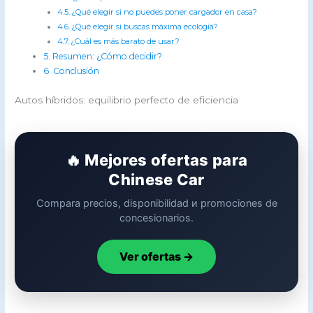
¿Qué elegir si no puedes poner cargador en casa?
¿Qué elegir si buscas máxima ecología?
¿Cuál es más barato de usar?
Resumen: ¿Cómo decidir?
Conclusión
Autos híbridos: equilibrio perfecto de eficiencia
🔥 Mejores ofertas para
Chinese Car
Compara precios, disponibilidad и promociones de
concesionarios.
Ver ofertas →